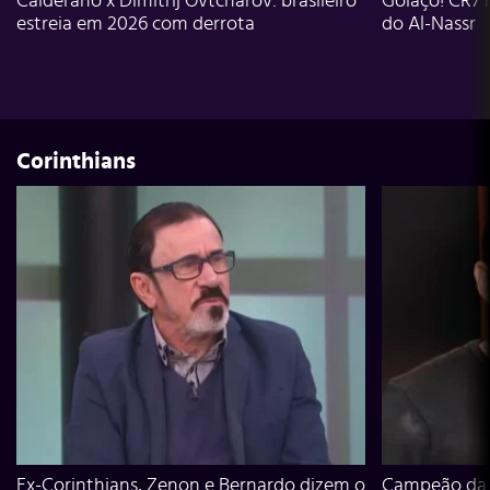
Calderano x Dimitrij Ovtcharov: brasileiro
Golaço! CR7 
estreia em 2026 com derrota
do Al-Nassr
Corinthians
Ex-Corinthians, Zenon e Bernardo dizem o
Campeão da L