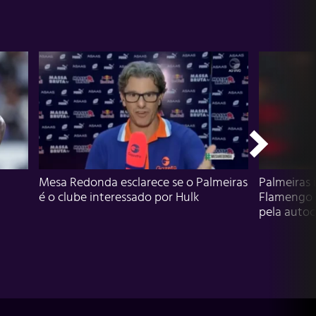
Mesa Redonda esclarece se o Palmeiras
Palmeiras 
é o clube interessado por Hulk
Flamengo 
pela autocr