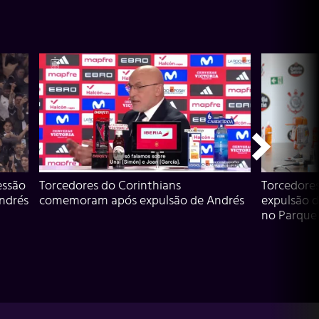
essão
Torcedores do Corinthians
Torcedore
Andrés
comemoram após expulsão de Andrés
expulsão d
no Parque