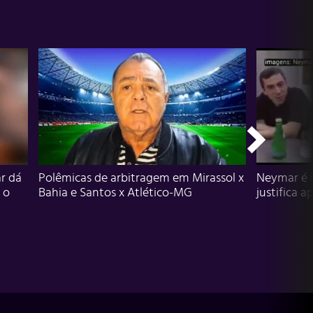
r dá
Polêmicas de arbitragem em Mirassol x
Neymar é 
 o
Bahia e Santos x Atlético-MG
justifica a