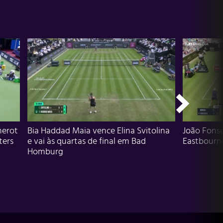
herot
Bia Haddad Maia vence Elina Svitolina
João Fons
ters
e vai às quartas de final em Bad
Eastbourn
Homburg