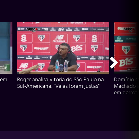
 em
Roger analisa vitória do São Paulo na
Domínio s
Sul-Americana: “Vaias foram justas”
Machado an
em derrota