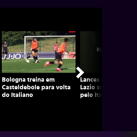
Bologna treina em
Lances da vitória d
Casteldebole para volta
Lazio sobre o Bolo
do Italiano
pelo Italiano