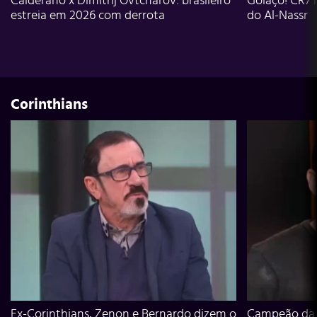
Calderano x Dimitrij Ovtcharov: brasileiro
Golaço! CR7 
estreia em 2026 com derrota
do Al-Nassr
Corinthians
Ex-Corinthians, Zenon e Bernardo dizem o
Campeão da L