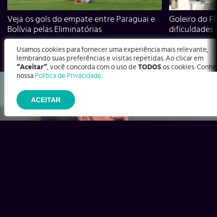
Veja os gols do empate entre Paraguai e
Goleiro do Fl
Bolívia pelas Eliminatórias
dificuldades
Usamos cookies para fornecer uma experiência mais relevante,
lembrando suas preferências e visitas repetidas. Ao clicar em
“Aceitar”
, você concorda com o uso de
TODOS
os cookies. Conhe
nossa
Política de Privacidade
.
ACEITAR
Ex-Corinthians, Zenon e Bernardo dizem o que time precisa
para virar contra o Inter