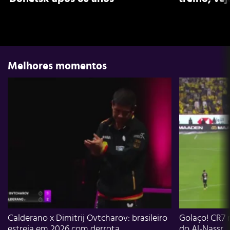
Melhores momentos
Calderano x Dimitrij Ovtcharov: brasileiro
Golaço! CR7 
estreia em 2026 com derrota
do Al-Nassr