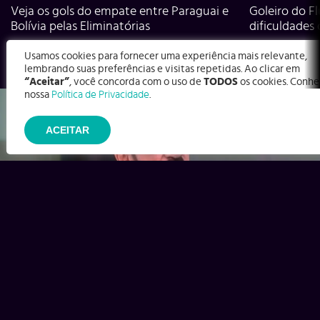
Veja os gols do empate entre Paraguai e
Goleiro do Fl
Bolívia pelas Eliminatórias
dificuldades
Usamos cookies para fornecer uma experiência mais relevante,
lembrando suas preferências e visitas repetidas. Ao clicar em
“Aceitar”
, você concorda com o uso de
TODOS
os cookies. Conhe
nossa
Política de Privacidade
.
ACEITAR
Ex-Corinthians, Zenon e Bernardo dizem o que time precisa
para virar contra o Inter