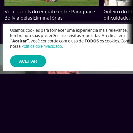
Veja os gols do empate entre Paraguai e
Goleiro do Fl
Bolívia pelas Eliminatórias
dificuldades
Usamos cookies para fornecer uma experiência mais relevante,
lembrando suas preferências e visitas repetidas. Ao clicar em
“Aceitar”
, você concorda com o uso de
TODOS
os cookies. Conhe
nossa
Política de Privacidade
.
ACEITAR
Ex-Corinthians, Zenon e Bernardo dizem o que time precisa
para virar contra o Inter