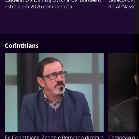
Calderano x Dimitrij Ovtcharov: brasileiro
Golaço! CR7 
estreia em 2026 com derrota
do Al-Nassr
Corinthians
Ex-Corinthians, Zenon e Bernardo dizem o
Campeão da L