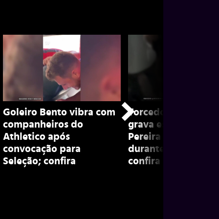
Goleiro Bento vibra com
Torcedor do Coriti
companheiros do
grava estrutura do
Athletico após
Pereira tremendo
convocação para
durante canto da to
Seleção; confira
confira