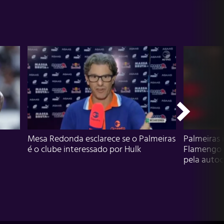
Mesa Redonda esclarece se o Palmeiras
Palmeiras 
é o clube interessado por Hulk
Flamengo 
pela autocr