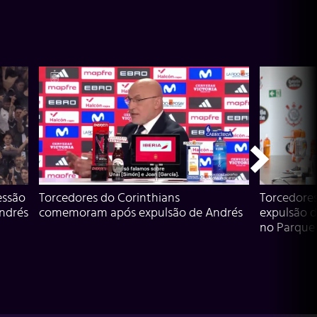
essão
Torcedores do Corinthians
Torcedore
Andrés
comemoram após expulsão de Andrés
expulsão d
no Parque