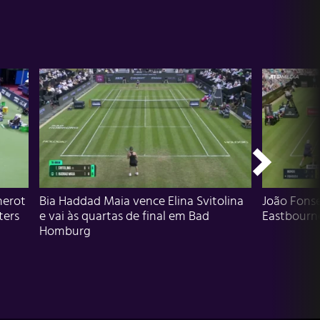
herot
Bia Haddad Maia vence Elina Svitolina
João Fons
ters
e vai às quartas de final em Bad
Eastbourn
Homburg