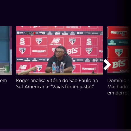
 em
Roger analisa vitória do São Paulo na
Domínio s
Sul-Americana: “Vaias foram justas”
Machado an
em derrota