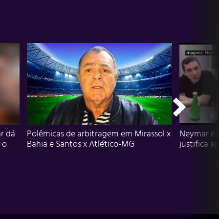
r dá
Polêmicas de arbitragem em Mirassol x
Neymar é 
 o
Bahia e Santos x Atlético-MG
justifica a