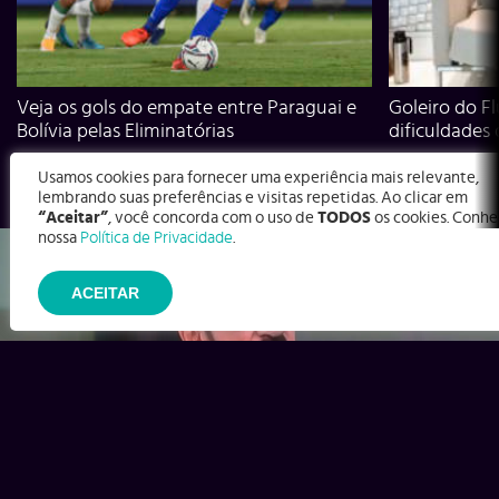
Veja os gols do empate entre Paraguai e
Goleiro do Fl
Bolívia pelas Eliminatórias
dificuldades
Usamos cookies para fornecer uma experiência mais relevante,
lembrando suas preferências e visitas repetidas. Ao clicar em
“Aceitar”
, você concorda com o uso de
TODOS
os cookies. Conhe
nossa
Política de Privacidade
.
ACEITAR
Ex-Corinthians, Zenon e Bernardo dizem o que time precisa