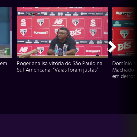
 em
Roger analisa vitória do São Paulo na
Domínio s
Sul-Americana: “Vaias foram justas”
Machado an
em derrota