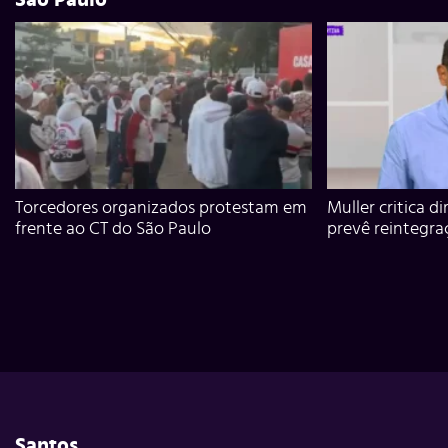
Torcedores organizados protestam em
Muller critica d
frente ao CT do São Paulo
prevê reintegra
Santos