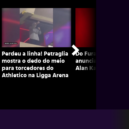
Perdeu a linha! Petraglia
Do Furacão! Athleti
mostra o dedo do meio
anuncia contrataçã
para torcedores do
Alan Kardec; veja!
Athletico na Ligga Arena