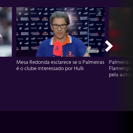
Mesa Redonda esclarece se o Palmeiras
Palmeiras 
é o clube interessado por Hulk
Flamengo 
pela autocr