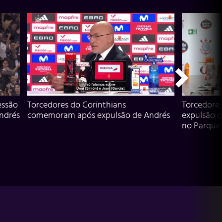
essão
Torcedores do Corinthians
Torcedore
Andrés
comemoram após expulsão de Andrés
expulsão d
no Parque