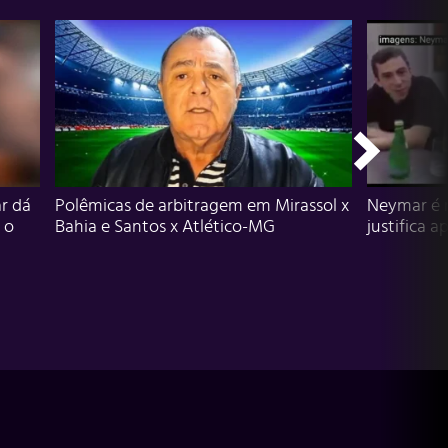
r dá
Polêmicas de arbitragem em Mirassol x
Neymar é 
 o
Bahia e Santos x Atlético-MG
justifica a