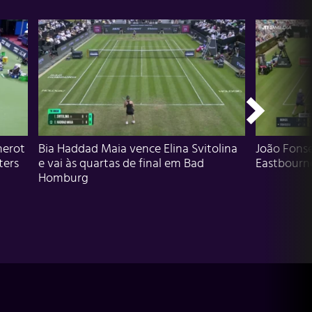
herot
Bia Haddad Maia vence Elina Svitolina
João Fons
ters
e vai às quartas de final em Bad
Eastbourn
Homburg