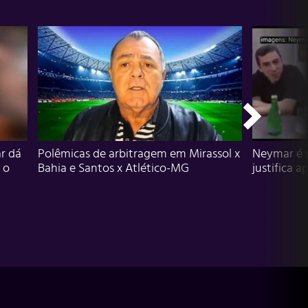
r dá
Polêmicas de arbitragem em Mirassol x
Neymar é 
 o
Bahia e Santos x Atlético-MG
justifica a