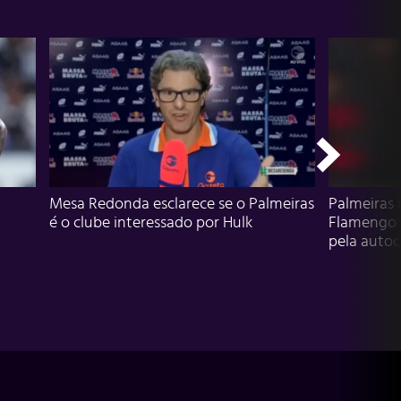
Mesa Redonda esclarece se o Palmeiras
Palmeiras 
é o clube interessado por Hulk
Flamengo 
pela autocr