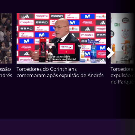
essão
Torcedores do Corinthians
Torcedore
Andrés
comemoram após expulsão de Andrés
expulsão d
no Parque