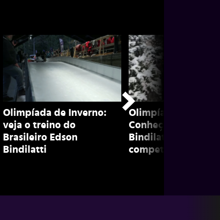
Olimpíada de Inverno:
Olimpíada de inver
veja o treino do
Conheça Edson
Brasileiro Edson
Bindilatti, brasileir
Bindilatti
competidor de bob