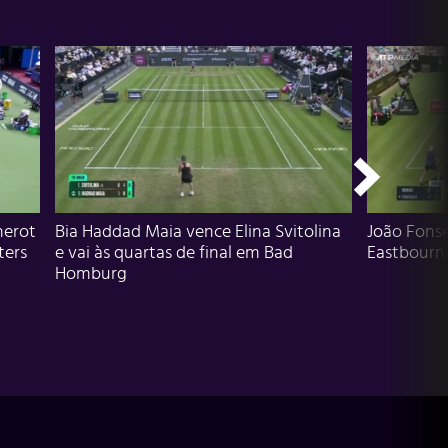
herot
Bia Haddad Maia vence Elina Svitolina
João Fons
ters
e vai às quartas de final em Bad
Eastbourn
Homburg