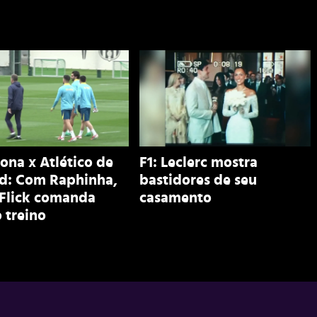
ona x Atlético de
F1: Leclerc mostra
d: Com Raphinha,
bastidores de seu
 Flick comanda
casamento
 treino