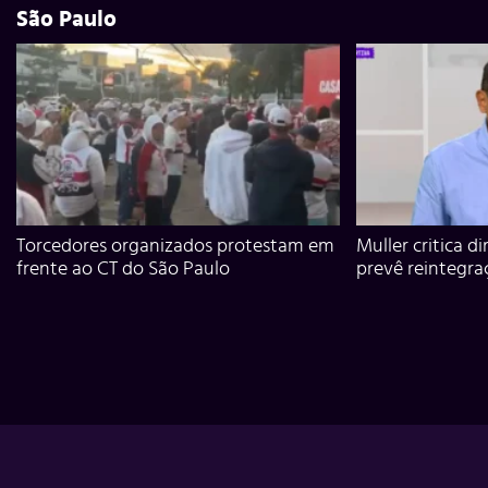
São Paulo
Torcedores organizados protestam em
Muller critica d
frente ao CT do São Paulo
prevê reintegra