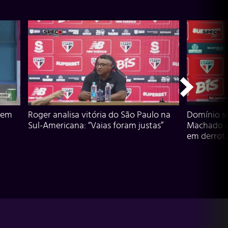
 em
Roger analisa vitória do São Paulo na
Domínio s
Sul-Americana: “Vaias foram justas”
Machado an
em derrota