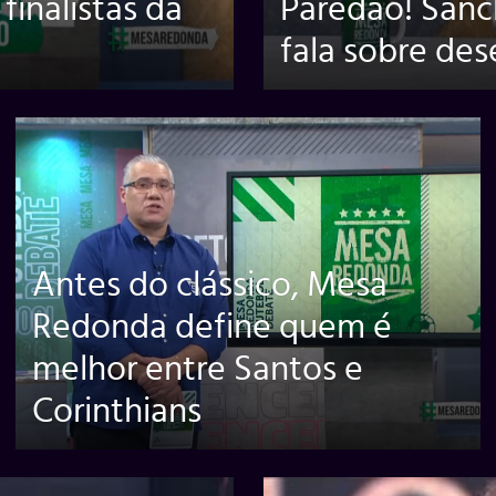
finalistas da
Paredão! Sanc
fala sobre de
Antes do clássico, Mesa
Redonda define quem é
melhor entre Santos e
Corinthians