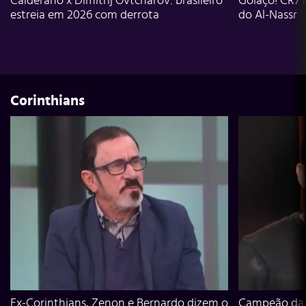
Calderano x Dimitrij Ovtcharov: brasileiro
Golaço! CR7 
estreia em 2026 com derrota
do Al-Nassr
Corinthians
Ex-Corinthians, Zenon e Bernardo dizem o
Campeão da L