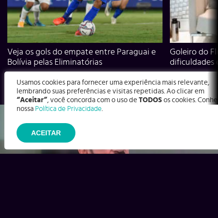
Veja os gols do empate entre Paraguai e
Goleiro do Fl
Bolívia pelas Eliminatórias
dificuldades
Usamos cookies para fornecer uma experiência mais relevante,
lembrando suas preferências e visitas repetidas. Ao clicar em
“Aceitar”
, você concorda com o uso de
TODOS
os cookies. Conhe
nossa
Política de Privacidade
.
ACEITAR