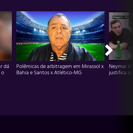
r dá
Polêmicas de arbitragem em Mirassol x
Neymar é 
 o
Bahia e Santos x Atlético-MG
justifica a