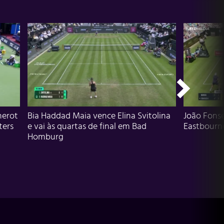
herot
Bia Haddad Maia vence Elina Svitolina
João Fons
ters
e vai às quartas de final em Bad
Eastbourn
Homburg