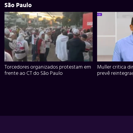
São Paulo
Torcedores organizados protestam em
Muller critica d
frente ao CT do São Paulo
prevê reintegra