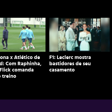
ona x Atlético de
F1: Leclerc mostra
d: Com Raphinha,
bastidores de seu
 Flick comanda
casamento
 treino