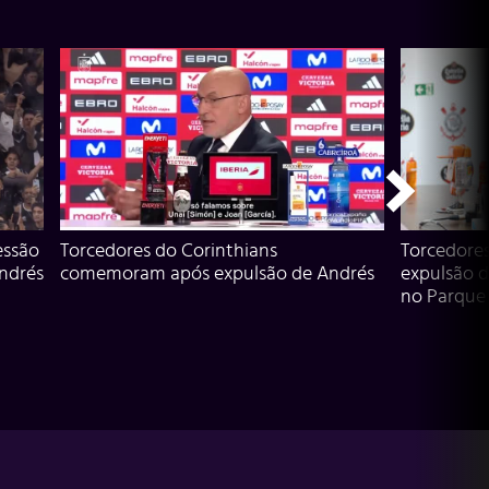
essão
Torcedores do Corinthians
Torcedore
Andrés
comemoram após expulsão de Andrés
expulsão d
no Parque