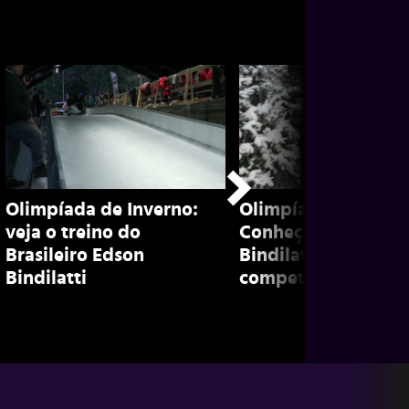
Olimpíada de Inverno:
Olimpíada de inver
veja o treino do
Conheça Edson
Brasileiro Edson
Bindilatti, brasileir
Bindilatti
competidor de bob