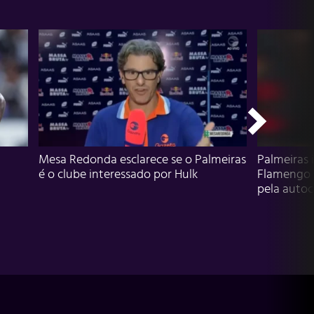
Mesa Redonda esclarece se o Palmeiras
Palmeiras 
é o clube interessado por Hulk
Flamengo 
pela autocr