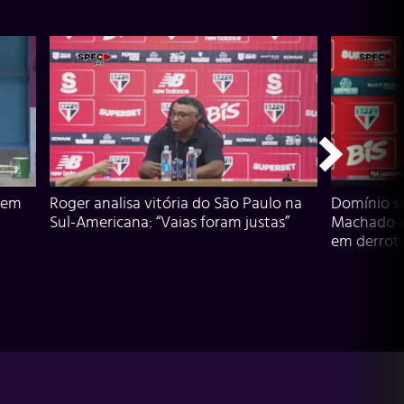
 em
Roger analisa vitória do São Paulo na
Domínio s
Sul-Americana: “Vaias foram justas”
Machado an
em derrota