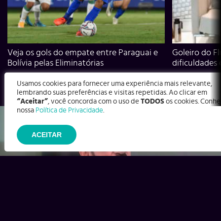
Veja os gols do empate entre Paraguai e
Goleiro do Fl
Bolívia pelas Eliminatórias
dificuldades
Usamos cookies para fornecer uma experiência mais relevante,
lembrando suas preferências e visitas repetidas. Ao clicar em
“Aceitar”
, você concorda com o uso de
TODOS
os cookies. Conhe
nossa
Política de Privacidade
.
ACEITAR