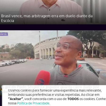
Brasil vence, mas arbitragem erra em duelo diante da
Escócia
O gol do Paulo Sérgio! Ex-jogador guarda carro dado por
Usamos cookies para fornecer uma experiência mais relevante,
Silvio Santos pelo tetra
lembrando suas preferências e visitas repetidas. Ao clicar em
“Aceitar”
, você concorda com o uso de
TODOS
os cookies. Conhe
nossa
Política de Privacidade
.