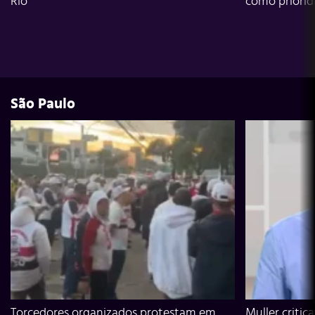
Rio
como priori
São Paulo
Torcedores organizados protestam em
Muller critic