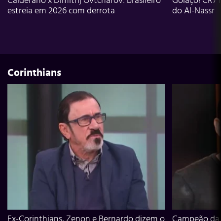
Calderano x Dimitrij Ovtcharov: brasileiro
Golaço! CR7 
estreia em 2026 com derrota
do Al-Nassr
Corinthians
Ex-Corinthians, Zenon e Bernardo dizem o
Campeão da L