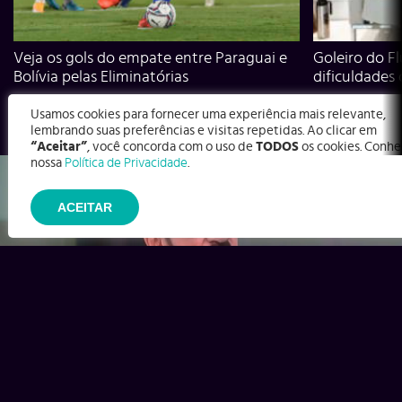
Veja os gols do empate entre Paraguai e
Goleiro do Fl
Bolívia pelas Eliminatórias
dificuldades
Usamos cookies para fornecer uma experiência mais relevante,
lembrando suas preferências e visitas repetidas. Ao clicar em
“Aceitar”
, você concorda com o uso de
TODOS
os cookies. Conhe
nossa
Política de Privacidade
.
ACEITAR
Ex-Corinthians, Zenon e Bernardo dizem o que time precisa
para virar contra o Inter