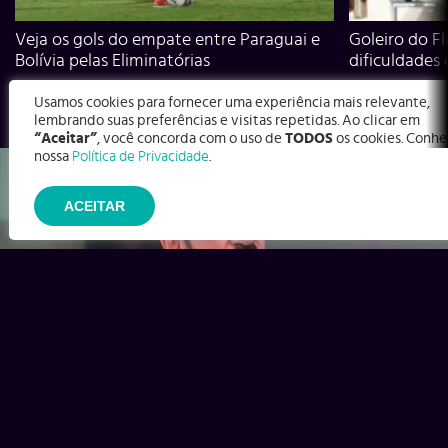
Veja os gols do empate entre Paraguai e
Goleiro do Fl
Bolívia pelas Eliminatórias
dificuldades
Usamos cookies para fornecer uma experiência mais relevante,
lembrando suas preferências e visitas repetidas. Ao clicar em
“Aceitar”
, você concorda com o uso de
TODOS
os cookies. Conhe
nossa
Política de Privacidade
.
ACEITAR
Ex-Corinthians, Zenon e Bernardo dizem o que time precisa
para virar contra o Inter