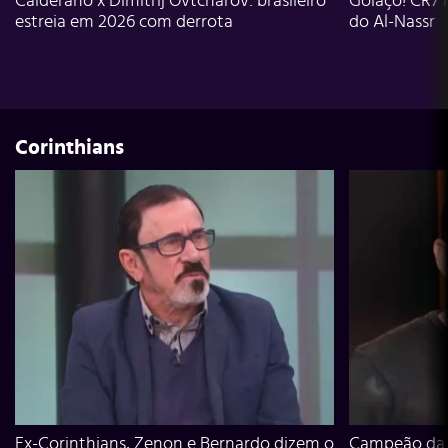
Calderano x Dimitrij Ovtcharov: brasileiro
Golaço! CR7 
estreia em 2026 com derrota
do Al-Nassr
Corinthians
Ex-Corinthians, Zenon e Bernardo dizem o
Campeão da L