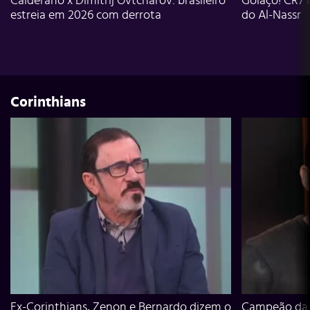
Calderano x Dimitrij Ovtcharov: brasileiro
Golaço! CR7 
estreia em 2026 com derrota
do Al-Nassr
Corinthians
Ex-Corinthians, Zenon e Bernardo dizem o
Campeão da L