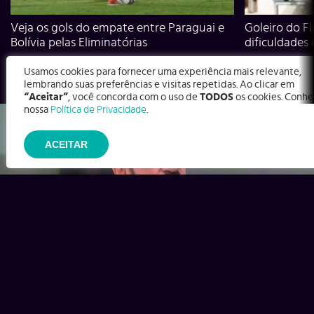
Veja os gols do empate entre Paraguai e
Goleiro do Fl
Bolívia pelas Eliminatórias
dificuldades
Usamos cookies para fornecer uma experiência mais relevante,
lembrando suas preferências e visitas repetidas. Ao clicar em
“Aceitar”
, você concorda com o uso de
TODOS
os cookies. Conhe
nossa
Política de Privacidade
.
ACEITAR
Ex-Corinthians, Zenon e Bernardo dizem o que time precisa
para virar contra o Inter