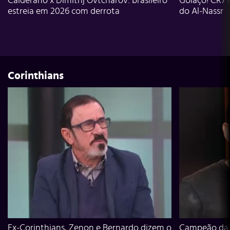
Calderano x Dimitrij Ovtcharov: brasileiro
Golaço! CR7 
estreia em 2026 com derrota
do Al-Nassr
Corinthians
Ex-Corinthians, Zenon e Bernardo dizem o
Campeão da L