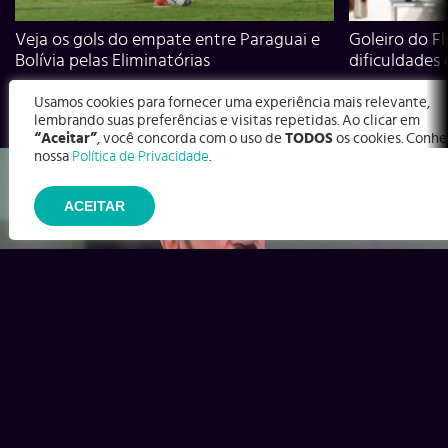
Veja os gols do empate entre Paraguai e
Goleiro do Fl
Bolívia pelas Eliminatórias
dificuldades
Usamos cookies para fornecer uma experiência mais relevante,
lembrando suas preferências e visitas repetidas. Ao clicar em
“Aceitar”
, você concorda com o uso de
TODOS
os cookies. Conhe
nossa
Política de Privacidade
.
ACEITAR
Ex-Corinthians, Zenon e Bernardo dizem o que time precisa
para virar contra o Inter