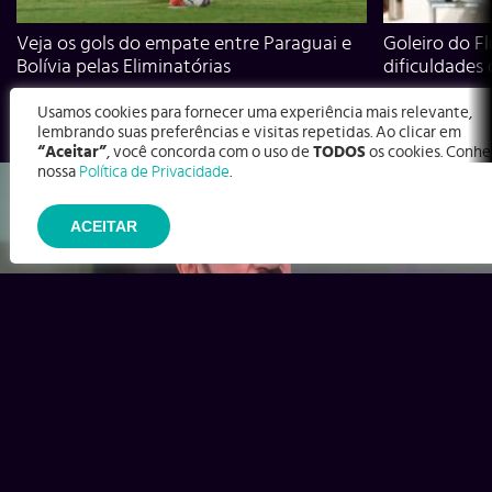
Veja os gols do empate entre Paraguai e
Goleiro do Fl
Bolívia pelas Eliminatórias
dificuldades
Usamos cookies para fornecer uma experiência mais relevante,
lembrando suas preferências e visitas repetidas. Ao clicar em
“Aceitar”
, você concorda com o uso de
TODOS
os cookies. Conhe
nossa
Política de Privacidade
.
ACEITAR
Ex-Corinthians, Zenon e Bernardo dizem o que time precisa
para virar contra o Inter