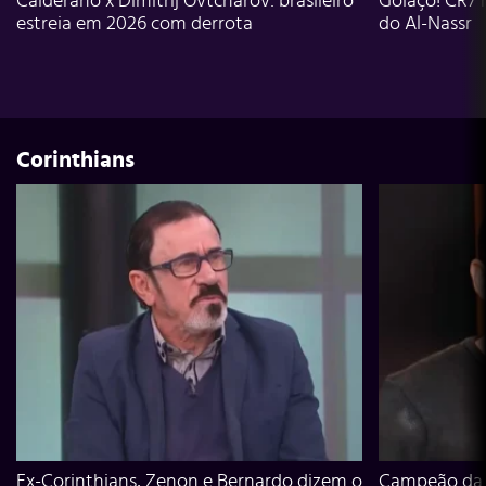
Calderano x Dimitrij Ovtcharov: brasileiro
Golaço! CR7 
estreia em 2026 com derrota
do Al-Nassr
Corinthians
Ex-Corinthians, Zenon e Bernardo dizem o
Campeão da L