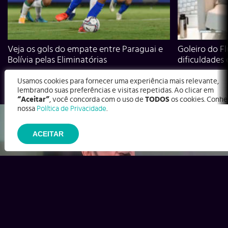
Veja os gols do empate entre Paraguai e
Goleiro do Fl
Bolívia pelas Eliminatórias
dificuldades
Usamos cookies para fornecer uma experiência mais relevante,
lembrando suas preferências e visitas repetidas. Ao clicar em
“Aceitar”
, você concorda com o uso de
TODOS
os cookies. Conhe
nossa
Política de Privacidade
.
ACEITAR
Ex-Corinthians, Zenon e Bernardo dizem o que time precisa