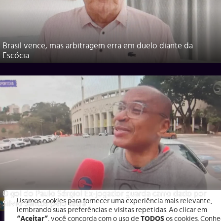
Brasil vence, mas arbitragem erra em duelo diante da
Escócia
O gol do Paulo Sérgio! Ex-jogador guarda carro dado por
Usamos cookies para fornecer uma experiência mais relevante,
Silvio Santos pelo tetra
lembrando suas preferências e visitas repetidas. Ao clicar em
“Aceitar”
, você concorda com o uso de
TODOS
os cookies. Conhe