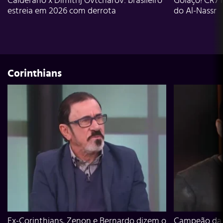
Calderano x Dimitrij Ovtcharov: brasileiro
Golaço! CR7 
estreia em 2026 com derrota
do Al-Nassr
Corinthians
Ex-Corinthians, Zenon e Bernardo dizem o
Campeão da L