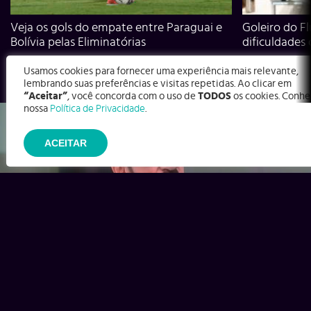
Veja os gols do empate entre Paraguai e
Goleiro do Fl
Bolívia pelas Eliminatórias
dificuldades
Usamos cookies para fornecer uma experiência mais relevante,
lembrando suas preferências e visitas repetidas. Ao clicar em
“Aceitar”
, você concorda com o uso de
TODOS
os cookies. Conhe
nossa
Política de Privacidade
.
ACEITAR
Ex-Corinthians, Zenon e Bernardo dizem o que time precisa
para virar contra o Inter