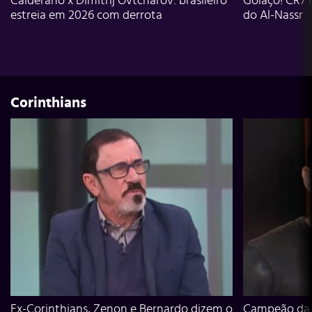
Calderano x Dimitrij Ovtcharov: brasileiro
Golaço! CR7 
estreia em 2026 com derrota
do Al-Nassr
Corinthians
Ex-Corinthians, Zenon e Bernardo dizem o
Campeão da L