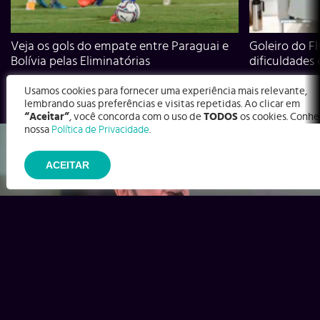
Veja os gols do empate entre Paraguai e
Goleiro do Fl
Bolívia pelas Eliminatórias
dificuldades
Usamos cookies para fornecer uma experiência mais relevante,
lembrando suas preferências e visitas repetidas. Ao clicar em
“Aceitar”
, você concorda com o uso de
TODOS
os cookies. Conhe
nossa
Política de Privacidade
.
ACEITAR
Ex-Corinthians, Zenon e Bernardo dizem o que time precisa
para virar contra o Inter