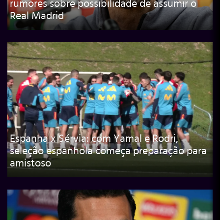
rumores sobre possibilidade de assumir o
Real Madrid
Espanha x Sérvia: com Yamal e Rodri,
seleção espanhola começa preparação para
amistoso