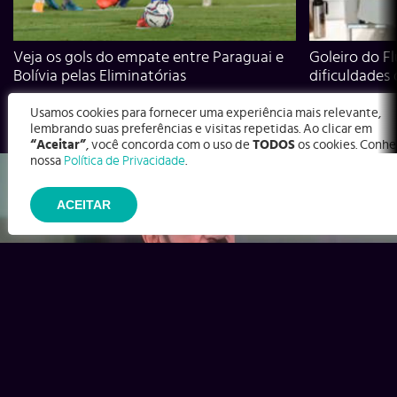
Veja os gols do empate entre Paraguai e
Goleiro do Fl
Bolívia pelas Eliminatórias
dificuldades
Usamos cookies para fornecer uma experiência mais relevante,
lembrando suas preferências e visitas repetidas. Ao clicar em
“Aceitar”
, você concorda com o uso de
TODOS
os cookies. Conhe
nossa
Política de Privacidade
.
ACEITAR
Ex-Corinthians, Zenon e Bernardo dizem o que time precisa
para virar contra o Inter