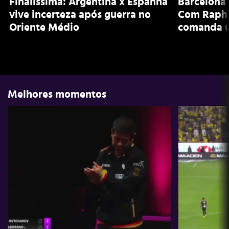
Finalíssima: Argentina x Espanha
Barcelona 
vive incerteza após guerra no
Com Raphi
Oriente Médio
comanda ú
Melhores momentos