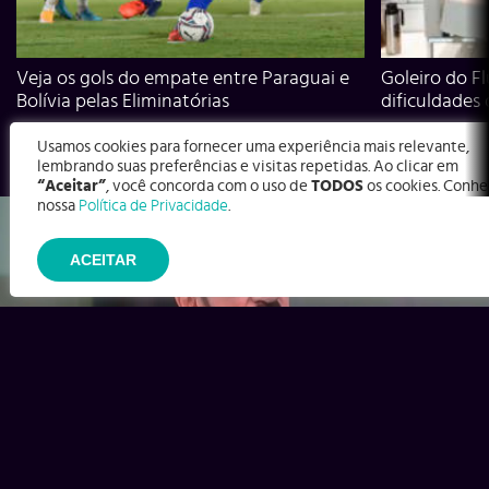
Veja os gols do empate entre Paraguai e
Goleiro do Fl
Bolívia pelas Eliminatórias
dificuldades
Usamos cookies para fornecer uma experiência mais relevante,
lembrando suas preferências e visitas repetidas. Ao clicar em
“Aceitar”
, você concorda com o uso de
TODOS
os cookies. Conhe
nossa
Política de Privacidade
.
ACEITAR
Ex-Corinthians, Zenon e Bernardo dizem o que time precisa
para virar contra o Inter