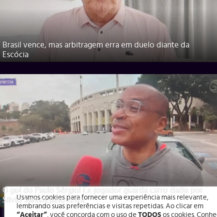
Brasil vence, mas arbitragem erra em duelo diante da
Escócia
O gol do Paulo Sérgio! Ex-jogador guarda carro dado por
Usamos cookies para fornecer uma experiência mais relevante,
Silvio Santos pelo tetra
lembrando suas preferências e visitas repetidas. Ao clicar em
“Aceitar”
, você concorda com o uso de
TODOS
os cookies. Conhe