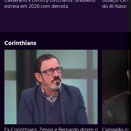
Calderano x Dimitrij Ovtcharov: brasileiro
Golaço! CR7 
estreia em 2026 com derrota
do Al-Nassr
Corinthians
Ex-Corinthians, Zenon e Bernardo dizem o
Campeão da L