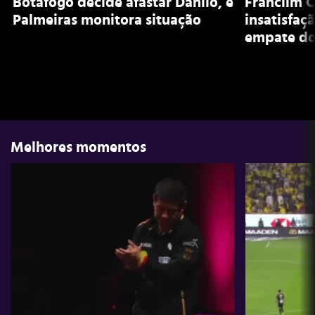
Botafogo decide afastar Danilo, e
Franclim C
Palmeiras monitora situação
insatisfaç
empate do
Melhores momentos