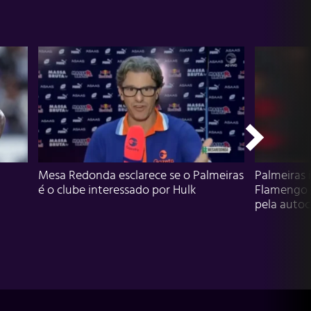
Mesa Redonda esclarece se o Palmeiras
Palmeiras 
é o clube interessado por Hulk
Flamengo 
pela autocr