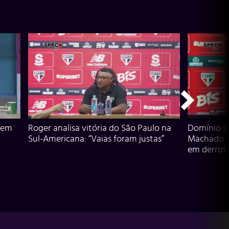
 em
Roger analisa vitória do São Paulo na
Domínio s
Sul-Americana: “Vaias foram justas”
Machado an
em derrota