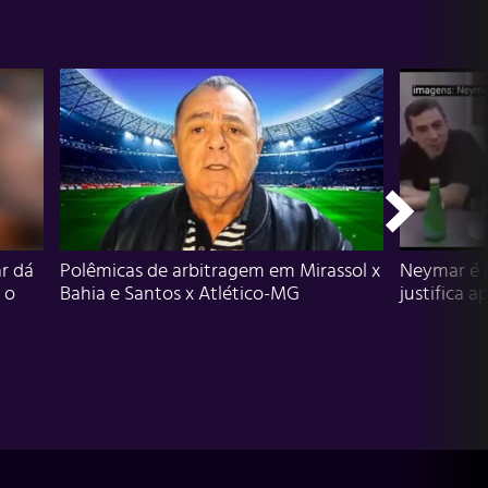
r dá
Polêmicas de arbitragem em Mirassol x
Neymar é 
 o
Bahia e Santos x Atlético-MG
justifica a