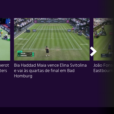
herot
Bia Haddad Maia vence Elina Svitolina
João Fons
ters
e vai às quartas de final em Bad
Eastbourn
Homburg