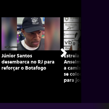
Júnior Santos
Estreia e conversa 
desembarca no RJ para
Anselmi: Edenilson 
reforçar o Botafogo
a camisa do Botafo
se coloca à disposi
para jogar