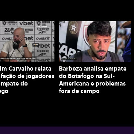
im Carvalho relata
Barboza analisa empate
sfação de jogadores
do Botafogo na Sul-
empate do
Americana e problemas
ogo
fora de campo