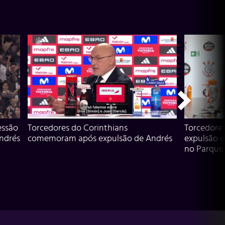
essão
Torcedores do Corinthians
Torcedore
Andrés
comemoram após expulsão de Andrés
expulsão d
no Parque