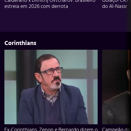
Calderano x Dimitrij Ovtcharov: brasileiro
Golaço! CR7 
estreia em 2026 com derrota
do Al-Nassr
Corinthians
Ex-Corinthians, Zenon e Bernardo dizem o
Campeão da L