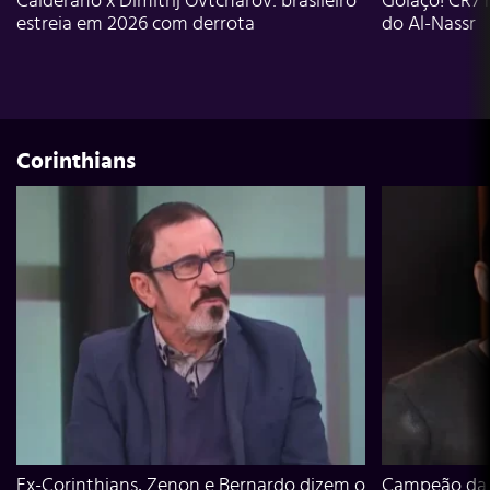
Calderano x Dimitrij Ovtcharov: brasileiro
Golaço! CR7 
estreia em 2026 com derrota
do Al-Nassr
Corinthians
Ex-Corinthians, Zenon e Bernardo dizem o
Campeão da L