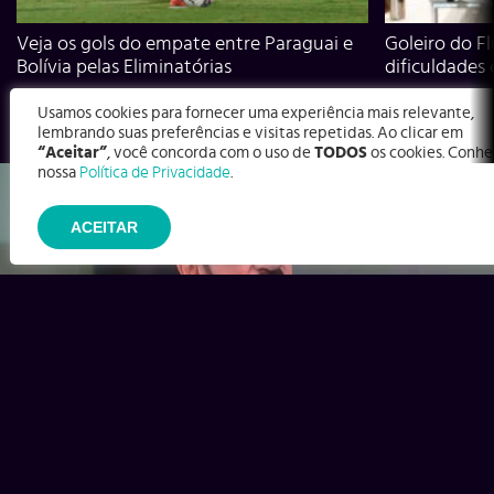
Veja os gols do empate entre Paraguai e
Goleiro do Fl
Bolívia pelas Eliminatórias
dificuldades
Usamos cookies para fornecer uma experiência mais relevante,
lembrando suas preferências e visitas repetidas. Ao clicar em
“Aceitar”
, você concorda com o uso de
TODOS
os cookies. Conhe
nossa
Política de Privacidade
.
ACEITAR
Ex-Corinthians, Zenon e Bernardo dizem o que time precisa
para virar contra o Inter