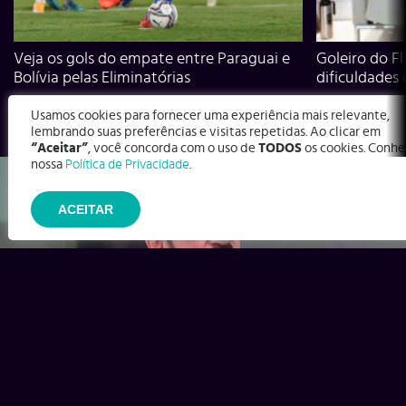
Veja os gols do empate entre Paraguai e
Goleiro do Fl
Bolívia pelas Eliminatórias
dificuldades
Usamos cookies para fornecer uma experiência mais relevante,
lembrando suas preferências e visitas repetidas. Ao clicar em
“Aceitar”
, você concorda com o uso de
TODOS
os cookies. Conhe
nossa
Política de Privacidade
.
ACEITAR
Ex-Corinthians, Zenon e Bernardo dizem o que time precisa
para virar contra o Inter