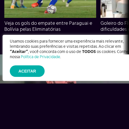
Veja os gols do empate entre Paraguai e
Goleiro do Fl
Bolívia pelas Eliminatórias
dificuldades
Usamos cookies para fornecer uma experiência mais relevante,
lembrando suas preferências e visitas repetidas. Ao clicar em
“Aceitar”
, você concorda com o uso de
TODOS
os cookies. Conhe
nossa
Política de Privacidade
.
ACEITAR
Ex-Corinthians, Zenon e Bernardo dizem o que time precisa