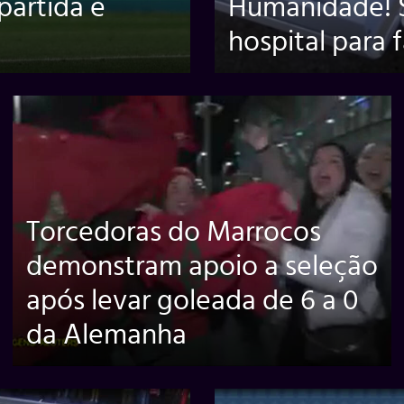
partida é
Humanidade! S
hospital para 
Torcedoras do Marrocos
demonstram apoio a seleção
após levar goleada de 6 a 0
da Alemanha