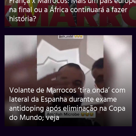
França x Marrocos: Mais um país europ
na final ou a África continuará a fazer
história?
Volante de Marrocos ‘tira onda’ com
lateral da Espanha durante exame
antidoping após eliminação na Copa
do Mundo; veja