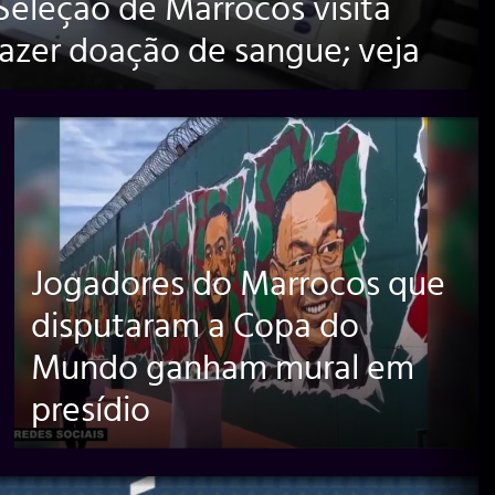
eleção de Marrocos visita
fazer doação de sangue; veja
Jogadores do Marrocos que
disputaram a Copa do
Mundo ganham mural em
presídio