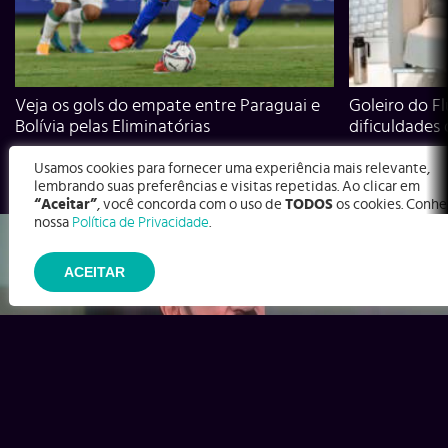
Veja os gols do empate entre Paraguai e
Goleiro do Fl
Bolívia pelas Eliminatórias
dificuldades
Usamos cookies para fornecer uma experiência mais relevante,
lembrando suas preferências e visitas repetidas. Ao clicar em
“Aceitar”
, você concorda com o uso de
TODOS
os cookies. Conhe
nossa
Política de Privacidade
.
ACEITAR