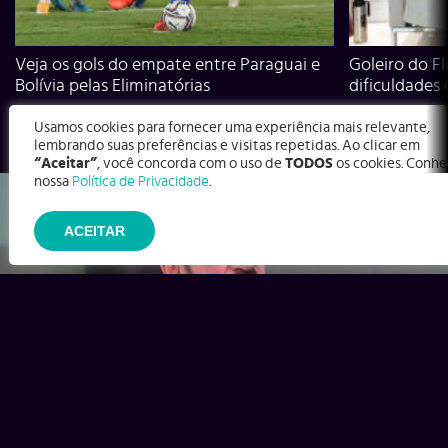
Veja os gols do empate entre Paraguai e
Goleiro do Fl
Bolívia pelas Eliminatórias
dificuldades
Usamos cookies para fornecer uma experiência mais relevante,
lembrando suas preferências e visitas repetidas. Ao clicar em
“Aceitar”
, você concorda com o uso de
TODOS
os cookies. Conhe
nossa
Política de Privacidade
.
ACEITAR
Ex-Corinthians, Zenon e Bernardo dizem o que time precisa
para virar contra o Inter