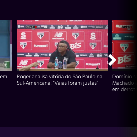
 em
Roger analisa vitória do São Paulo na
Domínio s
Sul-Americana: “Vaias foram justas”
Machado an
em derrota