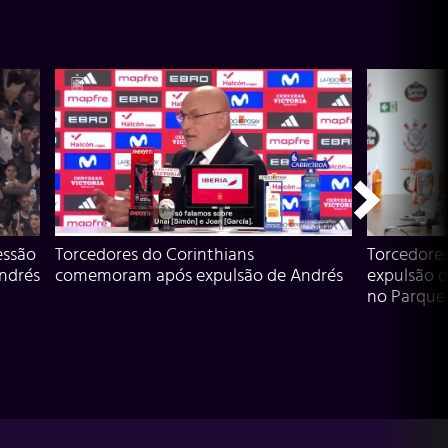
essão
Torcedores do Corinthians
Torcedore
Andrés
comemoram após expulsão de Andrés
expulsão d
no Parque