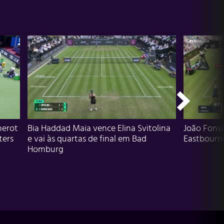
herot
Bia Haddad Maia vence Elina Svitolina
João Fons
ters
e vai às quartas de final em Bad
Eastbourn
Homburg