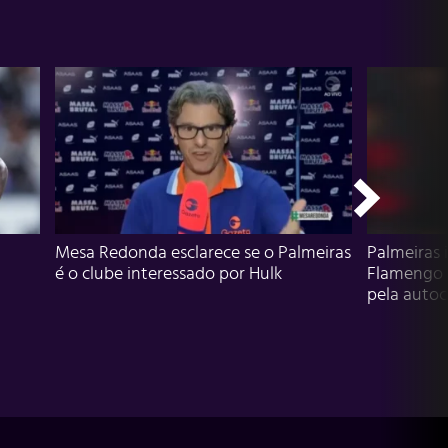
Mesa Redonda esclarece se o Palmeiras
Palmeiras 
é o clube interessado por Hulk
Flamengo 
pela autocr