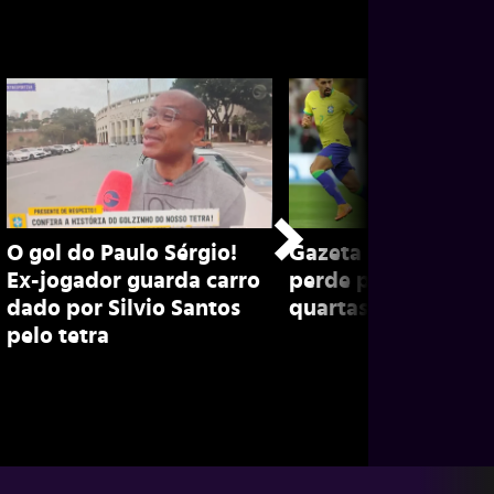
O gol do Paulo Sérgio!
Gazeta na Copa: Bra
Ex-jogador guarda carro
perde para europeu
dado por Silvio Santos
quartas em 2018 e 
pelo tetra