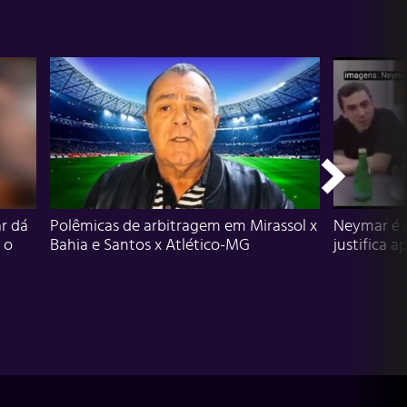
r dá
Polêmicas de arbitragem em Mirassol x
Neymar é 
 o
Bahia e Santos x Atlético-MG
justifica a