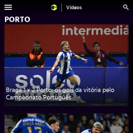
Vídeos
PORTO
Braga 1 x 2 Porto: os gols da vitória pelo
Campeonato Português