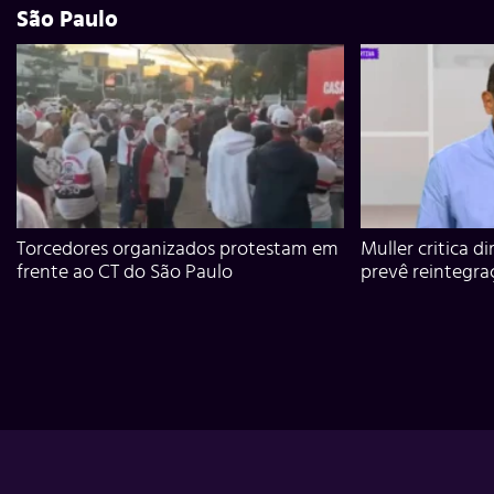
São Paulo
Torcedores organizados protestam em
Muller critica d
frente ao CT do São Paulo
prevê reintegra