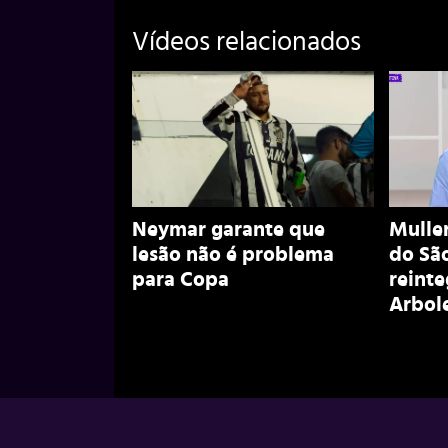
Vídeos relacionados
Neymar garante que
Muller
lesão não é problema
do São
para Copa
reint
Arbol