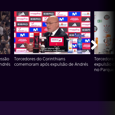
essão
Torcedores do Corinthians
Torcedore
Andrés
comemoram após expulsão de Andrés
expulsão d
no Parque