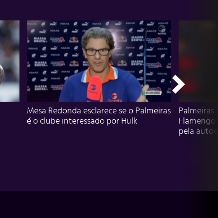
Mesa Redonda esclarece se o Palmeiras
Palmeiras 
é o clube interessado por Hulk
Flamengo 
pela autocr