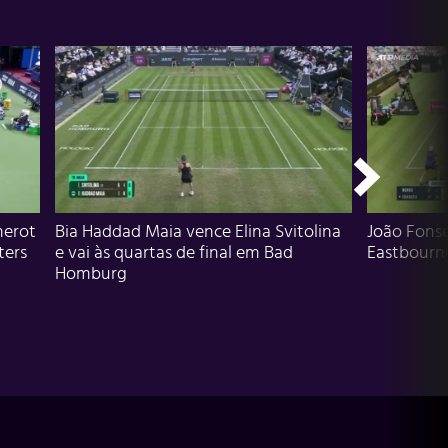
herot
Bia Haddad Maia vence Elina Svitolina
João Fons
ters
e vai às quartas de final em Bad
Eastbourn
Homburg