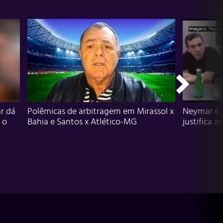
r dá
Polêmicas de arbitragem em Mirassol x
Neymar é 
 o
Bahia e Santos x Atlético-MG
justifica a