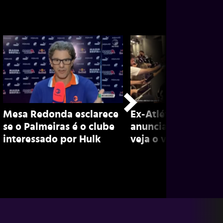
Mesa Redonda esclarece
Ex-Atlético, Marian
se o Palmeiras é o clube
anuncia aposentado
interessado por Hulk
veja o vídeo