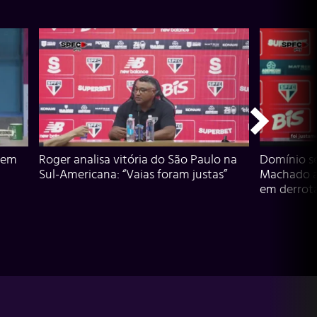
 em
Roger analisa vitória do São Paulo na
Domínio s
Sul-Americana: “Vaias foram justas”
Machado an
em derrota