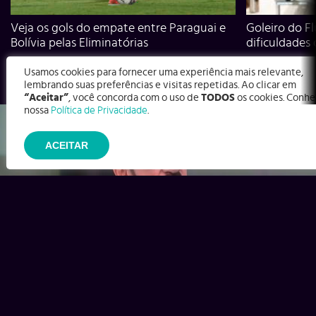
Veja os gols do empate entre Paraguai e
Goleiro do Fl
Bolívia pelas Eliminatórias
dificuldades
Usamos cookies para fornecer uma experiência mais relevante,
lembrando suas preferências e visitas repetidas. Ao clicar em
“Aceitar”
, você concorda com o uso de
TODOS
os cookies. Conhe
nossa
Política de Privacidade
.
ACEITAR
Ex-Corinthians, Zenon e Bernardo dizem o que time precisa
para virar contra o Inter