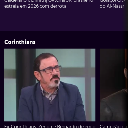
Calderano x Dimitrij Ovtcharov: brasileiro
Golaço! CR7 
estreia em 2026 com derrota
do Al-Nassr
Corinthians
Ex-Corinthians, Zenon e Bernardo dizem o
Campeão da L