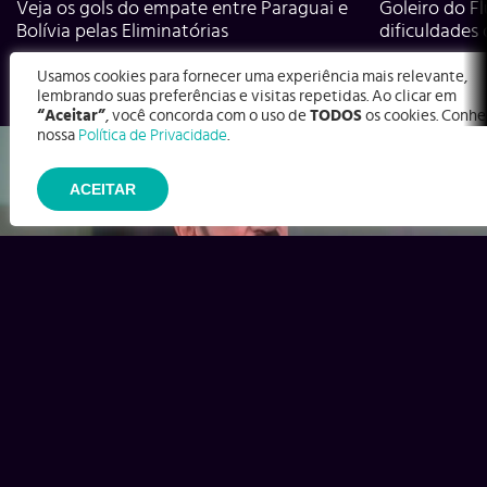
Veja os gols do empate entre Paraguai e
Goleiro do Fl
Bolívia pelas Eliminatórias
dificuldades
Usamos cookies para fornecer uma experiência mais relevante,
lembrando suas preferências e visitas repetidas. Ao clicar em
“Aceitar”
, você concorda com o uso de
TODOS
os cookies. Conhe
nossa
Política de Privacidade
.
ACEITAR
Ex-Corinthians, Zenon e Bernardo dizem o que time precisa
para virar contra o Inter