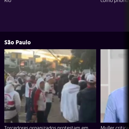
Rio
como priori
São Paulo
Torcedores organizados protestam em
Muller critic