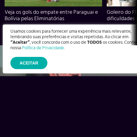
Veja os gols do empate entre Paraguai e
Goleiro do Fl
Bolívia pelas Eliminatórias
dificuldades
Usamos cookies para fornecer uma experiência mais relevante,
lembrando suas preferências e visitas repetidas. Ao clicar em
“Aceitar”
, você concorda com o uso de
TODOS
os cookies. Conhe
nossa
Política de Privacidade
.
ACEITAR
Ex-Corinthians, Zenon e Bernardo dizem o que time precisa
para virar contra o Inter