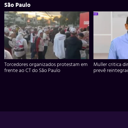
São Paulo
Torcedores organizados protestam em
Muller critica d
frente ao CT do São Paulo
prevê reintegra