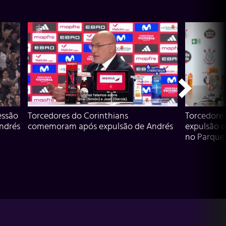
essão
Torcedores do Corinthians
Torcedore
Andrés
comemoram após expulsão de Andrés
expulsão d
no Parque