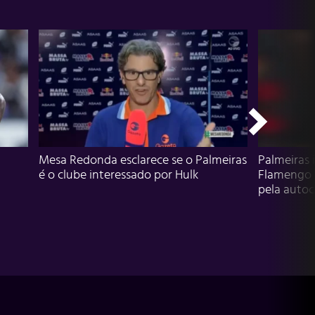
Mesa Redonda esclarece se o Palmeiras
Palmeiras 
é o clube interessado por Hulk
Flamengo 
pela autocr