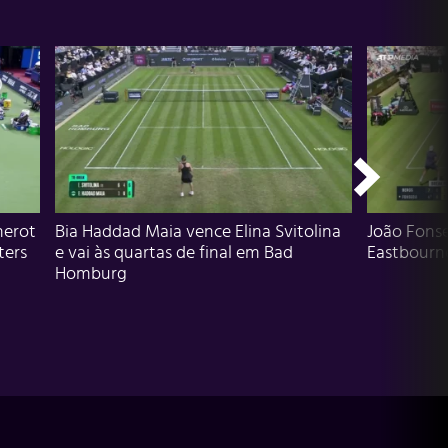
herot
Bia Haddad Maia vence Elina Svitolina
João Fons
ters
e vai às quartas de final em Bad
Eastbourn
Homburg