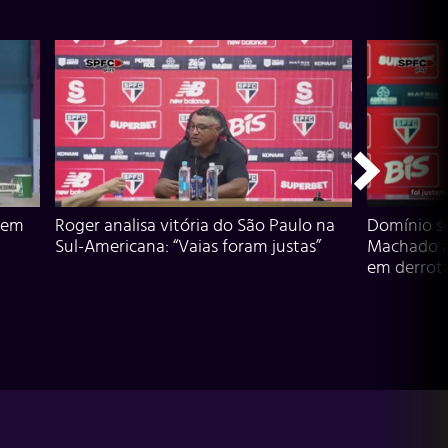
 em
Roger analisa vitória do São Paulo na
Domínio s
Sul-Americana: “Vaias foram justas”
Machado an
em derrota