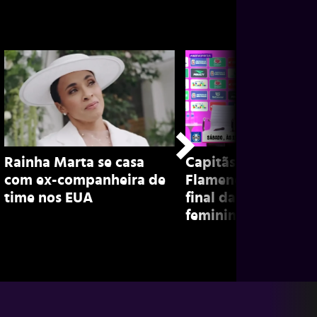
Rainha Marta se casa
Capitãs de Grêmio 
com ex-companheira de
Flamengo falam sob
time nos EUA
final da Copinha
feminina