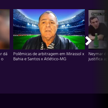
r dá
Polêmicas de arbitragem em Mirassol x
Neymar é 
 o
Bahia e Santos x Atlético-MG
justifica a