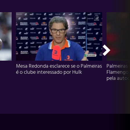
Mesa Redonda esclarece se o Palmeiras
Palmeiras 
é o clube interessado por Hulk
Flamengo 
pela autocr