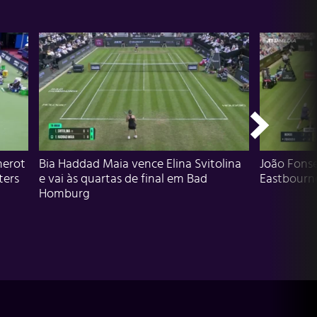
herot
Bia Haddad Maia vence Elina Svitolina
João Fons
ters
e vai às quartas de final em Bad
Eastbourn
Homburg