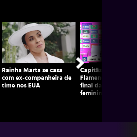
Rainha Marta se casa
Capitãs de Grêmio 
com ex-companheira de
Flamengo falam sob
time nos EUA
final da Copinha
feminina