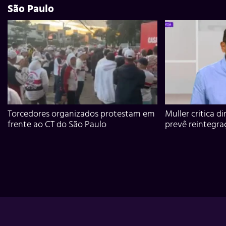
São Paulo
Torcedores organizados protestam em
Muller critica d
frente ao CT do São Paulo
prevê reintegra