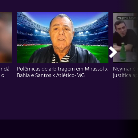
r dá
Polêmicas de arbitragem em Mirassol x
Neymar é 
 o
Bahia e Santos x Atlético-MG
justifica a