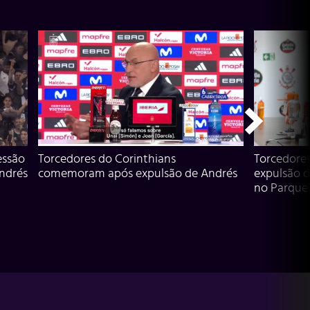
essão
Torcedores do Corinthians
Torcedore
Andrés
comemoram após expulsão de Andrés
expulsão d
no Parque