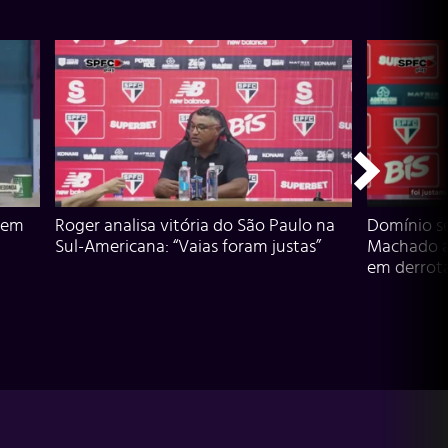
 em
Roger analisa vitória do São Paulo na
Domínio s
Sul-Americana: “Vaias foram justas”
Machado an
em derrota