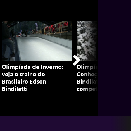
Olimpíada de Inverno:
Olimpíada de inver
veja o treino do
Conheça Edson
Brasileiro Edson
Bindilatti, brasileir
Bindilatti
competidor de bob