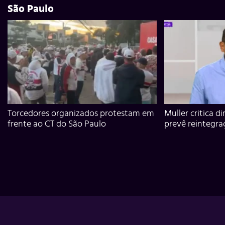
São Paulo
Torcedores organizados protestam em
Muller critica d
frente ao CT do São Paulo
prevê reintegra