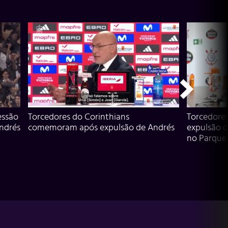
essão
Torcedores do Corinthians
Torcedore
Andrés
comemoram após expulsão de Andrés
expulsão d
no Parque