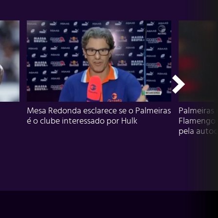
Mesa Redonda esclarece se o Palmeiras
Palmeiras 
é o clube interessado por Hulk
Flamengo 
pela autocr