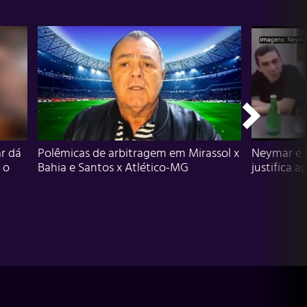
r dá
Polêmicas de arbitragem em Mirassol x
Neymar é 
 o
Bahia e Santos x Atlético-MG
justifica a