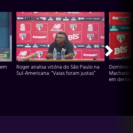
 em
Roger analisa vitória do São Paulo na
Domínio s
Sul-Americana: “Vaias foram justas”
Machado an
em derrota