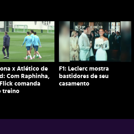
ona x Atlético de
F1: Leclerc mostra
d: Com Raphinha,
bastidores de seu
 Flick comanda
casamento
 treino