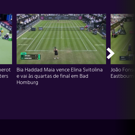
herot
Bia Haddad Maia vence Elina Svitolina
João Fons
ters
e vai às quartas de final em Bad
Eastbourn
Homburg