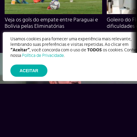
Veja os gols do empate entre Paraguai e
Goleiro do Fl
Bolívia pelas Eliminatórias
dificuldades
Usamos cookies para fornecer uma experiência mais relevante,
lembrando suas preferências e visitas repetidas. Ao clicar em
“Aceitar”
, você concorda com o uso de
TODOS
os cookies. Conhe
nossa
Política de Privacidade
.
ACEITAR
Ex-Corinthians, Zenon e Bernardo dizem o que time precisa
para virar contra o Inter